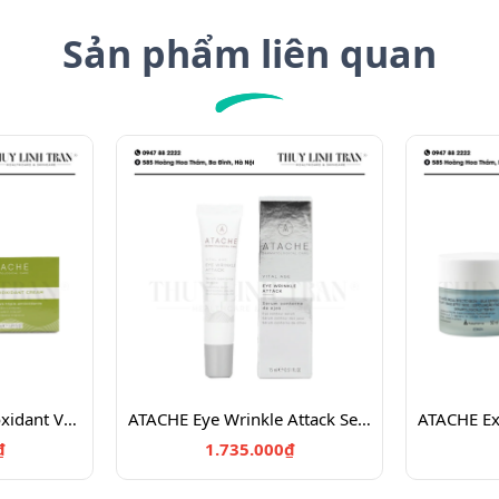
Sản phẩm liên quan
ATACHE Blast C Antioxidant Velvet Cream 50ml/Kem dưỡng chống oxy hóa chuyên sâu
ATACHE Eye Wrinkle Attack Serum 15ml/Tinh chất dưỡng da viền mắt
₫
1.735.000₫