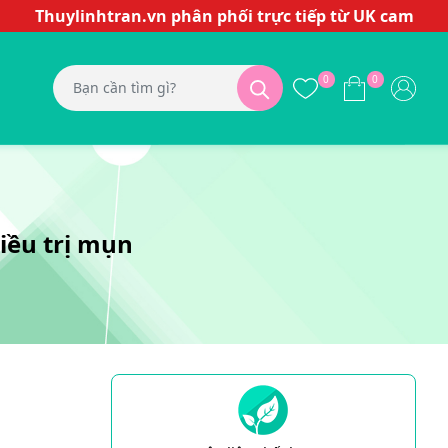
Thuylinhtran.vn phân phối trực tiếp từ UK cam kết hàn
0
0
điều trị mụn
d