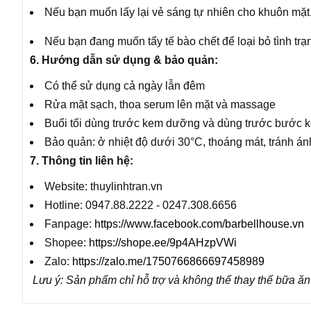
Nếu bạn muốn lấy lại vẻ sáng tự nhiên cho khuôn mặt
Nếu bạn đang muốn tẩy tế bào chết để loại bỏ tình tr
6. Hướng dẫn sử dụng & bảo quản:
Có thể sử dụng cả ngày lẫn đêm
Rửa mặt sạch, thoa serum lên mặt và massage
Buổi tối dùng trước kem dưỡng và dùng trước bước 
Bảo quản: ở nhiệt độ dưới 30°C, thoáng mát, tránh ánh
7. Thông tin liên hệ:
Website: thuylinhtran.vn
Hotline: 0947.88.2222 - 0247.308.6656
Fanpage:
https://www.facebook.com/barbellhouse.vn
Shopee:
https://shope.ee/9p4AHzpVWi
Zalo:
https://zalo.me/1750766866697458989
Lưu ý: Sản phẩm chỉ hỗ trợ và không thể thay thế bữa ă