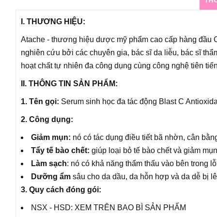
I. THƯƠNG HIỆU:
Atache - thương hiệu dược mỹ phẩm cao cấp hàng đầu C
nghiên cứu bởi các chuyên gia, bác sĩ da liễu, bác sĩ t
hoạt chất tự nhiên đa công dụng cùng công nghệ tiên tiế
II. THÔNG TIN SẢN PHẨM:
1. Tên gọi:
Serum sinh học đa tác động Blast C Antioxid
2. Công dụng:
Giảm mụn:
nó có tác dụng điều tiết bã nhờn, cân bằng
Tẩy tế bào chết:
giúp loại bỏ tế bào chết và giảm mụ
Làm sạch
: nó có khả năng thẩm thấu vào bên trong lỗ
Dưỡng ẩm
sâu cho da dầu, da hỗn hợp và da dễ bị l
3. Quy cách đóng gói:
NSX - HSD: XEM TRÊN BAO BÌ SẢN PHẨM