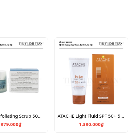
ATACHE Exfoliating Scrub 50ml/Tẩy tế bào chết sinh học
ATACHE Light Fluid SPF 50+ 50ml/Sữa chống nắng đa tác động
979.000₫
1.390.000₫