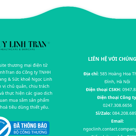
LIÊN HỆ VỚI CHÚNG
ite thương mại điện tử
inhTran do Công ty TNHH
Địa chỉ:
585 Hoàng Hoa T
rang & Sức khoẻ Ngọc Linh
Đình, Hà Nội
n vị chủ quản, chịu trách
Điện thoại CSKH:
0947.8
à thực hiện các giao dịch
Điện thoại Công ty
quan mua sắm sản phẩm
0247.308.6656
hoá tiêu dùng thiết yếu.
Sỉ/Zalo:
084.208.68
Email:
ngoclinh.contact.compan