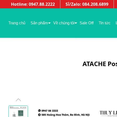
Hotline: 0947.88.2222
Sỉ/Zalo: 084.208.6899
Trang chủ
Sản phẩm
Về chúng tôi
Sale Off
Tin tức
ATACHE Post