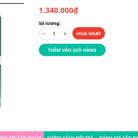
1.340.000₫
Số lượng:
MUA NGAY
THÊM VÀO GIỎ HÀNG
ÔNG TIN SẢN PHẨM
CHÍNH SÁCH ĐỔI TRẢ
ĐÁNH GIÁ SẢN P