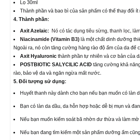
Lọ 30ml
Thành phần và bao bì của sản phẩm có thể thay đổi ít
4. Thành phần:
Axit Azelaic:
Nó có tác dụng tiêu sừng, thanh lọc, là
Niacinamide (Vitamin B3)
là một chất dinh dưỡng thi
Ngoài ra, nó còn tăng cường hàng rào độ ẩm của da để c
Axit Hyaluronic
thành phần tự nhiên và cơ bản của d
POSTBIOTIC SALYCILIC ACID
tăng cường khả năng t
rào, bảo vệ da và ngăn ngừa mất nước.
5. Đối tượng sử dụng:
Huyết thanh này dành cho bạn nếu bạn muốn có làn d
Bạn có làn da dầu, da hỗn hợp hoặc dễ bị mụn và đang
Nếu bạn muốn kiểm soát bã nhờn dư thừa và làm mờ 
Nếu bạn đang tìm kiếm một sản phẩm dưỡng ẩm cũng 