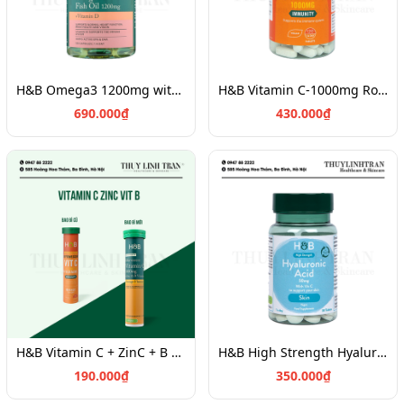
H&B Omega3 1200mg with Vitamin D3 120v
H&B Vitamin C-1000mg Rose Hips 120v
690.000₫
430.000₫
H&B Vitamin C + ZinC + B Vitamin 20v/ Vitamin C sủi tổng hợp
H&B High Strength Hyaluronic Acid 50mg - 30 viên
190.000₫
350.000₫