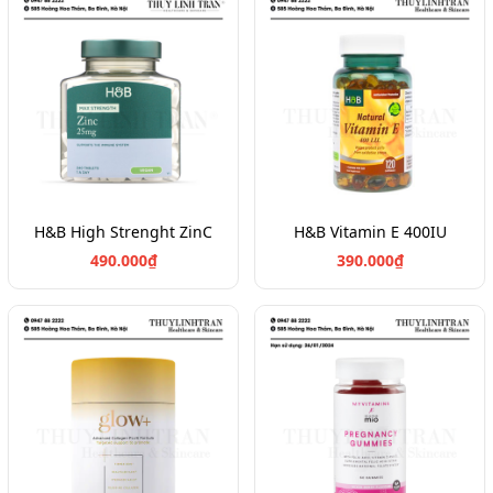
H&B High Strenght ZinC
H&B Vitamin E 400IU
490.000₫
390.000₫