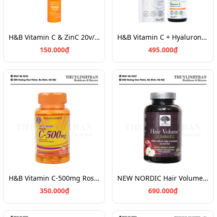
H&B Vitamin C & ZinC 20v/ Vitamin C sủi
H&B Vitamin C + Hyaluronic Acid Serum 30ml
150.000₫
495.000₫
H&B Vitamin C-500mg Rose Hips 100v
NEW NORDIC Hair Volume Gummies 60v
350.000₫
690.000₫