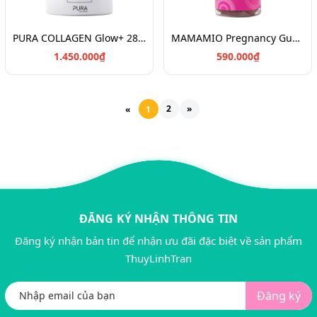
PURA COLLAGEN Glow+ 284g
MAMAMIO Pregnancy Gummies 60v
1.450.000₫
590.000₫
2
»
«
1
ĐĂNG KÝ NHẬN THÔNG TIN
Đăng ký nhận bản tin để nhận ưu đãi đặc biệt về sản phẩm
ThuyLinhTran
Đăng ký