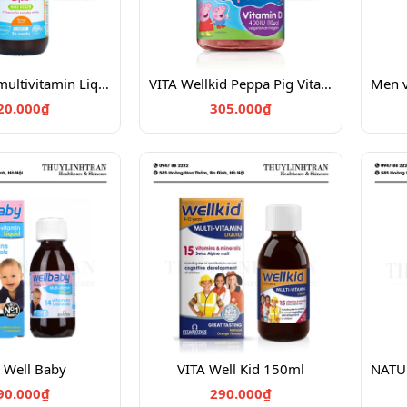
H&B Baby multivitamin Liquid Orange
VITA Wellkid Peppa Pig Vitamin D3 400IU - 30 viên kẹo
20.000₫
305.000₫
 Well Baby
VITA Well Kid 150ml
90.000₫
290.000₫