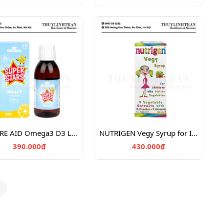
NATURE AID Omega3 D3 Liquid for Children 4-12y, 150ml lemon
NUTRIGEN Vegy Syrup for Infant older than 12 months, 200ml
390.000₫
430.000₫