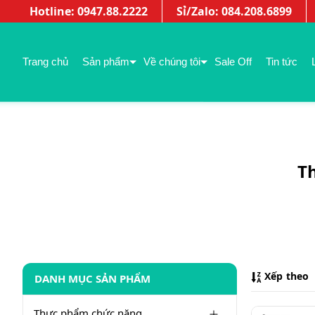
Hotline: 0947.88.2222
Sỉ/Zalo: 084.208.6899
Trang chủ
Sản phẩm
Về chúng tôi
Sale Off
Tin tức
T
Xếp theo
DANH MỤC SẢN PHẨM
Thực phẩm chức năng