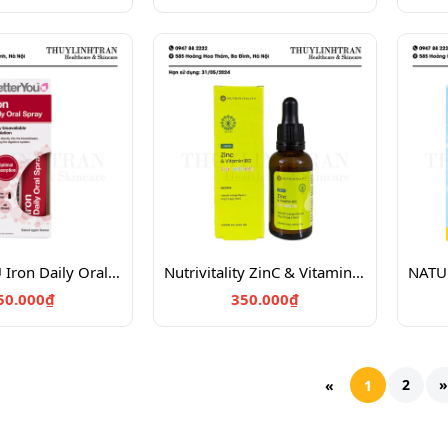
BETTERYOU Iron Daily Oral Spray 25ml
Nutrivitality ZinC & Vitamin B12 30ml
50.000₫
350.000₫
2
»
«
1