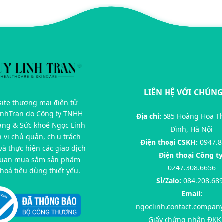
LIÊN HỆ VỚI CHÚNG
ite thương mại điện tử
inhTran do Công ty TNHH
Địa chỉ:
585 Hoàng Hoa T
rang & Sức khoẻ Ngọc Linh
Đình, Hà Nội
n vị chủ quản, chịu trách
Điện thoại CSKH:
0947.8
à thực hiện các giao dịch
Điện thoại Công ty
quan mua sắm sản phẩm
0247.308.6656
hoá tiêu dùng thiết yếu.
Sỉ/Zalo:
084.208.68
Email:
ngoclinh.contact.compan
Giấy chứng nhận ĐKK