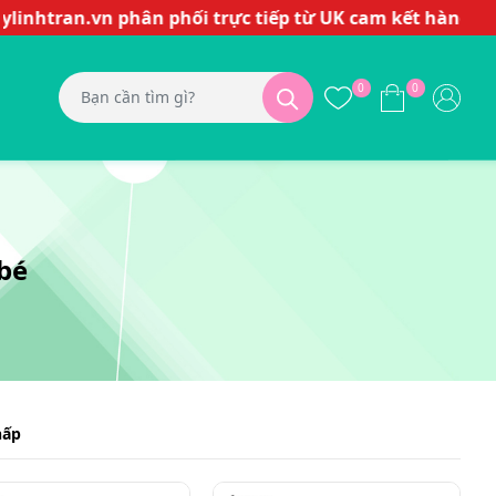
tran.vn phân phối trực tiếp từ UK cam kết hàng chính 
0
0
bé
hấp