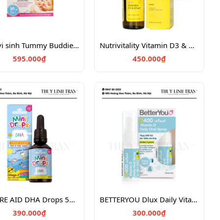
Men vi sinh Tummy Buddies - 30 gói
Nutrivitality Vitamin D3 & K2 Infant Dropper
595.000₫
450.000₫
NATURE AID DHA Drops 50ml
BETTERYOU Dlux Daily Vitamin D Oral Spray
390.000₫
300.000₫