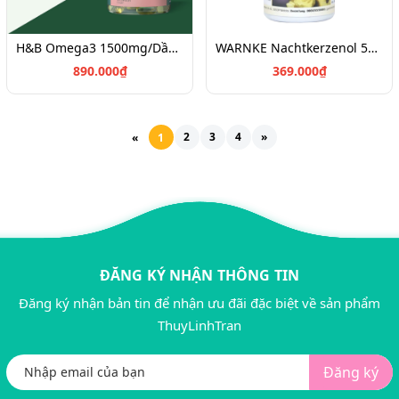
H&B Omega3 1500mg/Dầu cá biển
WARNKE Nachtkerzenol 500mg 100v - Dầu hoa Anh Thảo
890.000₫
369.000₫
2
3
4
»
«
1
ĐĂNG KÝ NHẬN THÔNG TIN
Đăng ký nhận bản tin để nhận ưu đãi đặc biệt về sản phẩm
ThuyLinhTran
Đăng ký