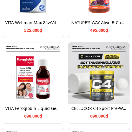
VITA Wellman Max 84v/Vitamin tổng hợp cho nam
NATURE'S WAY Alive B-Complex Multivitamin 60 gummies/Kẹo vitamin tổng hợp nhóm B
525.000₫
495.000₫
VITA Feroglobin Liquid Gentle Iron 500ml/Sắt nước hữu cơ
CELLUCOR C4 Sport Pre-Workout 288g
690.000₫
690.000₫