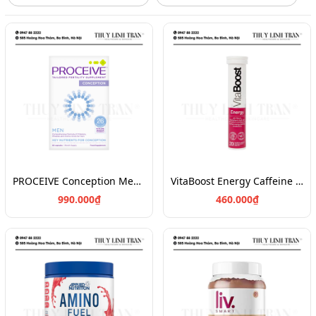
PROCEIVE Conception Men 60v/Vitamin tổng hợp tăng sức khỏe sinh sản nam giới
VitaBoost Energy Caffeine 20v/Viên sủi năng lượng Caffeine
990.000₫
460.000₫