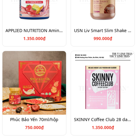
APPLIED NUTRITION Amino Fuel EAAs 390g/Axit amin thiết yếu cho cơ thể
USN Liv Smart Slim Shake 550gr/Bữa ăn thay thế khoa học
1.350.000₫
990.000₫
Phúc Bảo Yến 70ml/hộp
SKINNY Coffee Club 28 day program/Cà phê giảm cân khoa học
750.000₫
1.350.000₫