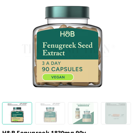
H&B Fenugreek 1830mg 90v