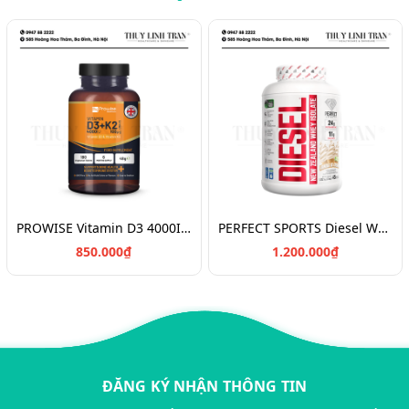
PROWISE Vitamin D3 4000IU + K2 180v/Vitamin chắc khỏe xương D3K2
PERFECT SPORTS Diesel Whey Protein/Bột đạm tăng cơ 908g
850.000₫
1.200.000₫
ĐĂNG KÝ NHẬN THÔNG TIN