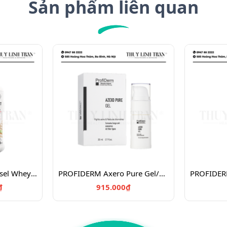
Sản phẩm liên quan
PERFECT SPORTS Diesel Whey Protein/Bột đạm tăng cơ 908g
PROFIDERM Axero Pure Gel/Gel đặc trị mụn giảm thâm 20ml
₫
915.000₫