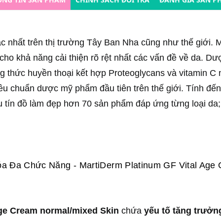
c nhất trên thị trường Tây Ban Nha cũng như thế giới.
ho khả năng cải thiện rõ rệt nhất các vấn đề về da. Dư
ng thức huyền thoại kết hợp Proteoglycans và vitamin C 
tiêu chuẩn dược mỹ phẩm đầu tiên trên thế giới. Tính đến
tín đồ làm đẹp hơn 70 sản phẩm đáp ứng từng loại da; từ
 Đa Chức Năng - MartiDerm Platinum GF Vital Age C
ge Cream normal/mixed Skin
chứa
yếu tố tăng trưởn