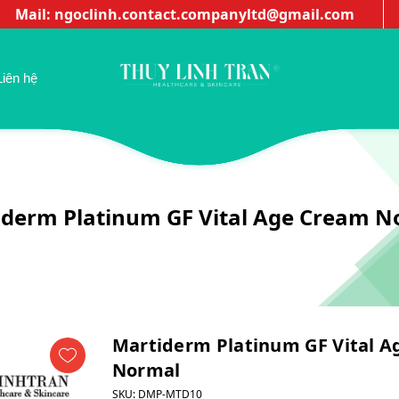
Mail: ngoclinh.contact.companyltd@gmail.com
Thuyli
Liên hệ
iderm Platinum GF Vital Age Cream N
Martiderm Platinum GF Vital 
Normal
SKU:
DMP-MTD10