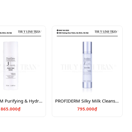
PROFIDERM Purifying & Hydrating Mask/Mặt nạ Enzyme thực vật giúp da tươi sáng 150ml
PROFIDERM Silky Milk Cleansing & Hydrating/Sữa rửa mặt kết hợp tẩy trang
865.000₫
795.000₫