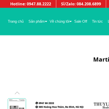
Hotline: 0947.88.2222
Sỉ/Zalo: 084.208.6899
Trang chủ
Sản phẩm
Về chúng tôi
Sale Off
Tin tức
Mart