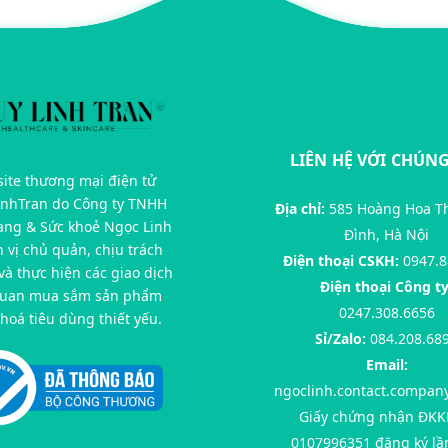
LIÊN HỆ VỚI CHÚNG
ite thương mại điện tử
inhTran do Công ty TNHH
Địa chỉ:
585 Hoàng Hoa T
rang & Sức khoẻ Ngọc Linh
Đình, Hà Nội
n vị chủ quản, chịu trách
Điện thoại CSKH:
0947.8
à thực hiện các giao dịch
Điện thoại Công ty
quan mua sắm sản phẩm
0247.308.6656
hoá tiêu dùng thiết yếu.
Sỉ/Zalo:
084.208.68
Email:
ngoclinh.contact.compan
Giấy chứng nhận ĐKK
0107996351 đăng ký lầ