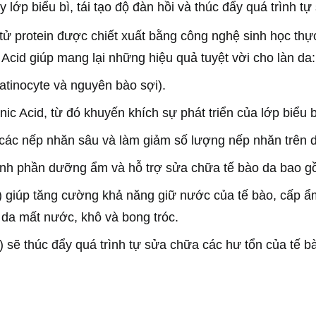
 lớp biểu bì, tái tạo độ đàn hồi và thúc đẩy quá trình t
tử protein được chiết xuất bằng công nghệ sinh học thực
 Acid giúp mang lại những hiệu quả tuyệt vời cho làn da:
ratinocyte và nguyên bào sợi).
nic Acid, từ đó khuyến khích sự phát triển của lớp biểu b
y các nếp nhăn sâu và làm giảm số lượng nếp nhăn trên 
nh phần dưỡng ẩm và hỗ trợ sửa chữa tế bào da bao g
giúp tăng cường khả năng giữ nước của tế bào, cấp ẩm
g da mất nước, khô và bong tróc.
 sẽ thúc đẩy quá trình tự sửa chữa các hư tổn của tế b