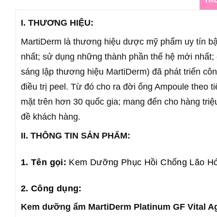
I. THƯƠNG HIỆU:
MartiDerm là thương hiệu dược mỹ phẩm uy tín bậ
nhất; sử dụng những thành phần thế hệ mới nhất; c
sáng lập thương hiệu MartiDerm) đã phát triển cô
điều trị peel. Từ đó cho ra đời ống Ampoule theo 
mặt trên hơn 30 quốc gia; mang đến cho hàng triệu 
đề khách hàng.
II. THÔNG TIN SẢN PHẨM:
1. Tên gọi:
Kem Dưỡng Phục Hồi Chống Lão Hóa
2. Công dụng:
Kem dưỡng ẩm MartiDerm Platinum GF Vital A