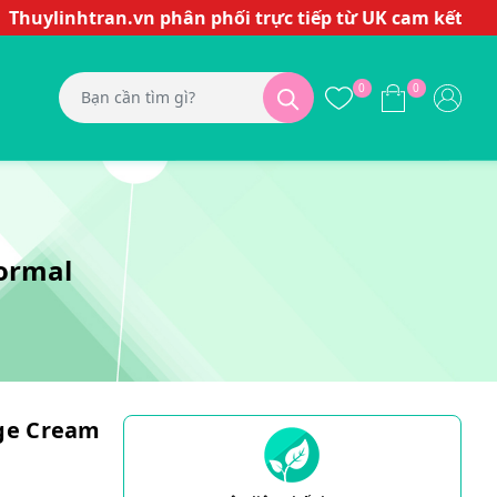
nhtran.vn phân phối trực tiếp từ UK cam kết hàng chín
0
0
ormal
Age Cream