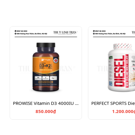
PROWISE Vitamin D3 4000IU + K2 180v/Vitamin chắc khỏe xương D3K2
850.000₫
1.200.000