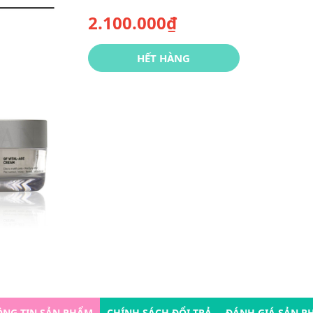
2.100.000₫
HẾT HÀNG
ÔNG TIN SẢN PHẨM
CHÍNH SÁCH ĐỔI TRẢ
ĐÁNH GIÁ SẢN P