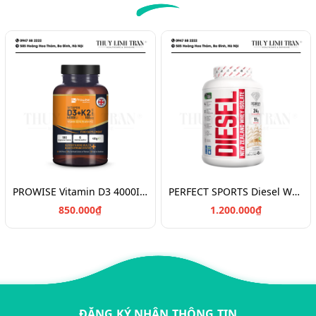
PROWISE Vitamin D3 4000IU + K2 180v/Vitamin chắc khỏe xương D3K2
PERFECT SPORTS Diesel Whey Protein/Bột đạm tăng cơ 908g
850.000₫
1.200.000₫
ĐĂNG KÝ NHẬN THÔNG TIN