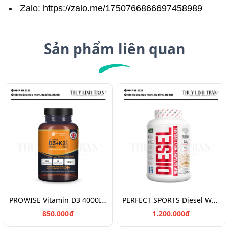
Zalo:
https://zalo.me/1750766866697458989
Sản phẩm liên quan
PROWISE Vitamin D3 4000IU + K2 180v/Vitamin chắc khỏe xương D3K2
PERFECT SPORTS Diesel Whey Protein/Bột đạm tăng cơ 908g
850.000₫
1.200.000₫