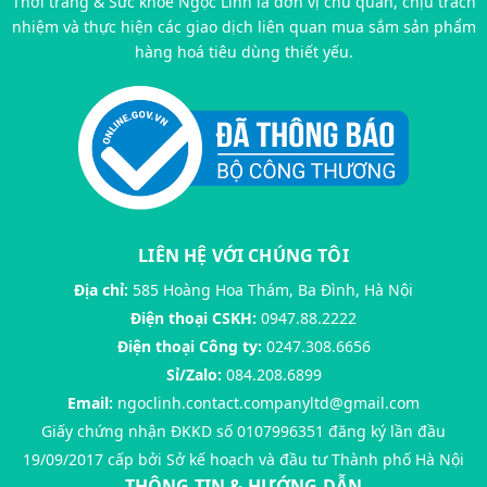
Thời trang & Sức khoẻ Ngọc Linh là đơn vị chủ quản, chịu trách
nhiệm và thực hiện các giao dịch liên quan mua sắm sản phẩm
hàng hoá tiêu dùng thiết yếu.
LIÊN HỆ VỚI CHÚNG TÔI
Địa chỉ:
585 Hoàng Hoa Thám, Ba Đình, Hà Nội
Điện thoại CSKH:
0947.88.2222
Điện thoại Công ty:
0247.308.6656
Sỉ/Zalo:
084.208.6899
Email:
ngoclinh.contact.companyltd@gmail.com
Giấy chứng nhận ĐKKD số 0107996351 đăng ký lần đầu
19/09/2017 cấp bởi Sở kế hoạch và đầu tư Thành phố Hà Nội
THÔNG TIN & HƯỚNG DẪN