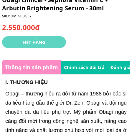
Arbutin Brightening Serum - 30ml
SKU:
DMP-OBG57
2.550.000₫
HẾT HÀNG
Thông tin sản phẩm
Chính sách đổi trả
Đánh giá
I. THƯƠNG HIỆU
Obagi – thương hiệu ra đời từ năm 1988 bởi bác sĩ
da liễu hàng đầu thế giới Dr. Zein Obagi và đội ngũ
chuyên da da liễu phụ trợ. M
ỹ phẩm Obagi ngày
càng đổi mới trong công nghệ sản xuất, nâng cao
tính năng và chất lượng phù hợp với mọi loại da ở