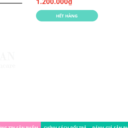
1.200.000₫
HẾT HÀNG
ÔNG TIN SẢN PHẨM
CHÍNH SÁCH ĐỔI TRẢ
ĐÁNH GIÁ SẢN P