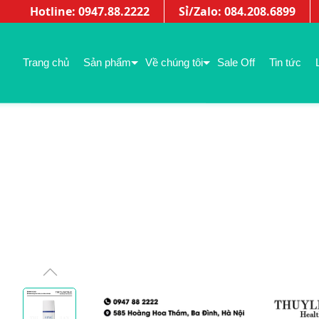
Hotline: 0947.88.2222
Sỉ/Zalo: 084.208.6899
Trang chủ
Sản phẩm
Về chúng tôi
Sale Off
Tin tức