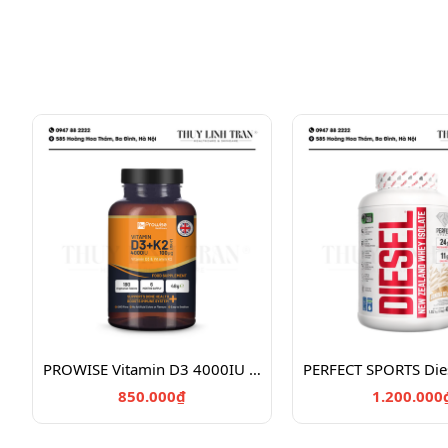
PROWISE Vitamin D3 4000IU + K2 180v/Vitamin chắc khỏe xương D3K2
850.000₫
1.200.000