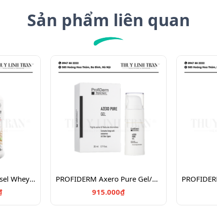
Sản phẩm liên quan
PERFECT SPORTS Diesel Whey Protein/Bột đạm tăng cơ 908g
PROFIDERM Axero Pure Gel/Gel đặc trị mụn giảm thâm 20ml
₫
915.000₫