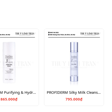
PROFIDERM Purifying & Hydrating Mask/Mặt nạ Enzyme thực vật giúp da tươi sáng 150ml
PROFIDERM Silky Milk Cleansing & Hydrating/Sữa rửa mặt kết hợp tẩy trang
865.000₫
795.000₫