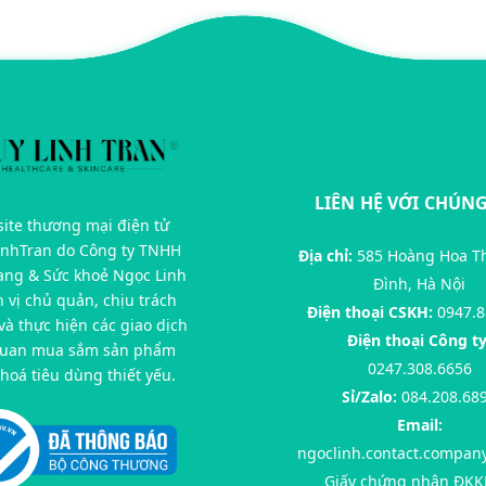
LIÊN HỆ VỚI CHÚNG
ite thương mại điện tử
inhTran do Công ty TNHH
Địa chỉ:
585 Hoàng Hoa T
rang & Sức khoẻ Ngọc Linh
Đình, Hà Nội
n vị chủ quản, chịu trách
Điện thoại CSKH:
0947.8
à thực hiện các giao dịch
Điện thoại Công ty
quan mua sắm sản phẩm
0247.308.6656
hoá tiêu dùng thiết yếu.
Sỉ/Zalo:
084.208.68
Email:
ngoclinh.contact.compan
Giấy chứng nhận ĐKK