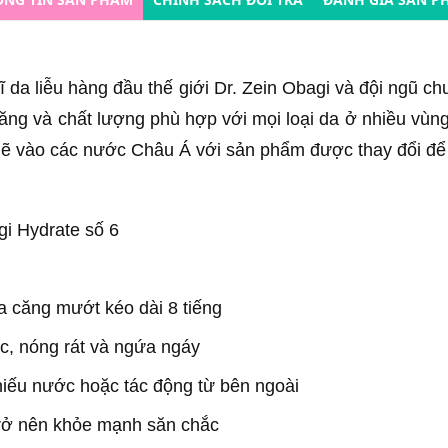
ĩ da liễu hàng đầu thế giới Dr. Zein Obagi và đội ngũ c
năng và chất lượng phù hợp với mọi loại da ở nhiều vùn
 vào các nước Châu Á với sản phẩm được thay đổi để 
i Hydrate số 6
da căng mướt kéo dài 8 tiếng
óc, nóng rát và ngứa ngáy
thiếu nước hoặc tác động từ bên ngoài
 trở nên khỏe mạnh săn chắc