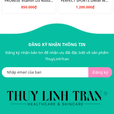
PROWISE Vitamin D3 4000IU + K2 180v/Vitamin chắc khỏe xương D3K2
PERFECT SPORTS Diesel Whey Protein/Bột đạm tăng cơ 908g
850.000₫
1.200.000₫
ĐĂNG KÝ NHẬN THÔNG TIN
Đăng ký nhận bản tin để nhận ưu đãi đặc biệt về sản phẩm
ThuyLinhTran
Đăng ký