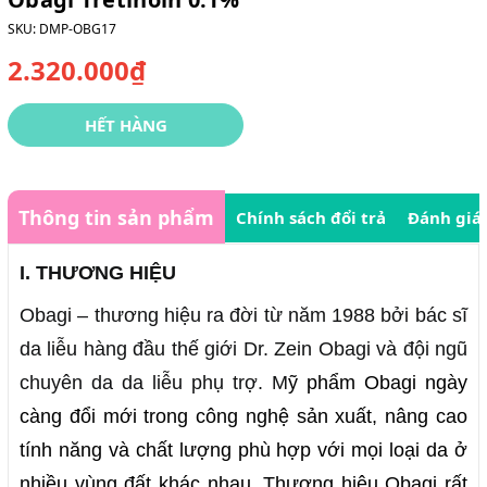
SKU:
DMP-OBG17
2.320.000₫
HẾT HÀNG
Thông tin sản phẩm
Chính sách đổi trả
Đánh giá
I. THƯƠNG HIỆU
Obagi – thương hiệu ra đời từ năm 1988 bởi bác sĩ
da liễu hàng đầu thế giới Dr. Zein Obagi và đội ngũ
chuyên da da liễu phụ trợ. M
ỹ phẩm Obagi ngày
càng đổi mới trong công nghệ sản xuất, nâng cao
tính năng và chất lượng phù hợp với mọi loại da ở
nhiều vùng đất khác nhau. Thương hiệu Obagi rất