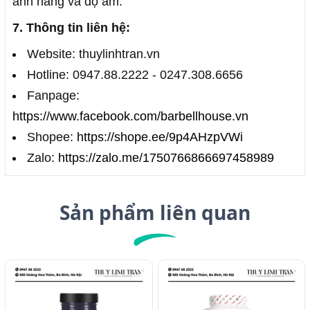
ánh nắng và độ ẩm.
7. Thông tin liên hệ:
Website: thuylinhtran.vn
Hotline: 0947.88.2222 - 0247.308.6656
Fanpage:
https://www.facebook.com/barbellhouse.vn
Shopee:
https://shope.ee/9p4AHzpVWi
Zalo:
https://zalo.me/1750766866697458989
Sản phẩm liên quan