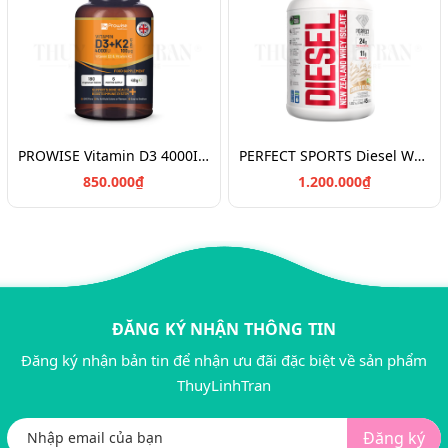
PROWISE Vitamin D3 4000IU + K2 180v/Vitamin chắc khỏe xương D3K2
PERFECT SPORTS Diesel Whey Protein/Bột đạm tăng cơ 908g
850.000₫
1.200.000₫
ĐĂNG KÝ NHẬN THÔNG TIN
Đăng ký nhận bản tin để nhận ưu đãi đặc biệt về sản phẩm
ThuyLinhTran
Đăng ký