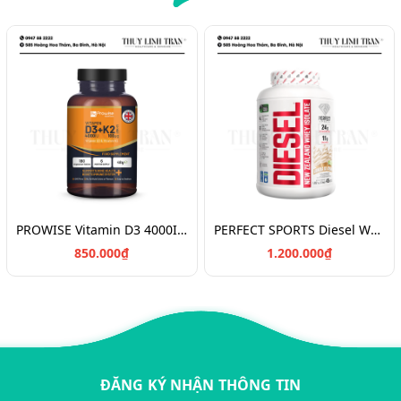
PROWISE Vitamin D3 4000IU + K2 180v/Vitamin chắc khỏe xương D3K2
PERFECT SPORTS Diesel Whey Protein/Bột đạm tăng cơ 908g
850.000₫
1.200.000₫
ĐĂNG KÝ NHẬN THÔNG TIN