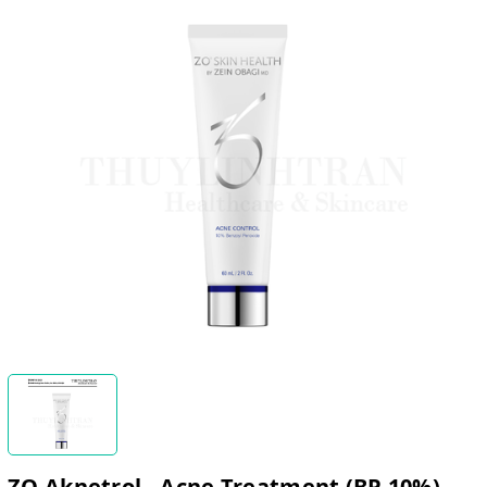
ZO Aknetrol - Acne Treatment (BP 10%)