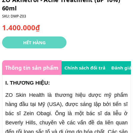
60ml
SKU:
DMP-Z03
1.400.000₫
HẾT HÀNG
Thông tin sản phẩm
Chính sách đổi trả
Đánh giá
I. THƯƠNG HIỆU:
ZO Skin Health là thương hiệu dược mỹ phẩm
hàng đầu tại Mỹ (USA), được sáng lập bởi tiến sĩ
bác sĩ Zein Obagi. Ông là một bác sĩ da liễu ở
Beverly Hills, chuyên về các vấn đề da liên quan
đến rối loạn sắc tố và dị ứng do hóa chất. Các sản