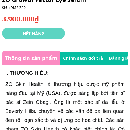
SKU:
DMP-Z29
3.900.000₫
HẾT HÀNG
Thông tin sản phẩm
Chính sách đổi trả
Đánh giá
I. THƯƠNG HIỆU:
ZO Skin Health là thương hiệu dược mỹ phẩm
hàng đầu tại Mỹ (USA), được sáng lập bởi tiến sĩ
bác sĩ Zein Obagi. Ông là một bác sĩ da liễu ở
Beverly Hills, chuyên về các vấn đề da liên quan
đến rối loạn sắc tố và dị ứng do hóa chất. Các sản
phẩm ZO Skin Health có khác biệt chính là: Có