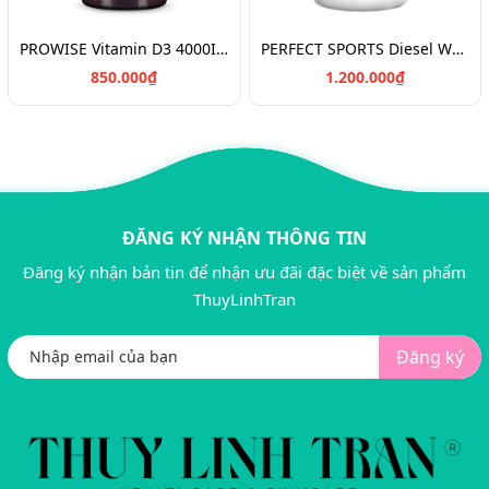
PROWISE Vitamin D3 4000IU + K2 180v/Vitamin chắc khỏe xương D3K2
PERFECT SPORTS Diesel Whey Protein/Bột đạm tăng cơ 908g
850.000₫
1.200.000₫
ĐĂNG KÝ NHẬN THÔNG TIN
Đăng ký nhận bản tin để nhận ưu đãi đặc biệt về sản phẩm
ThuyLinhTran
Đăng ký