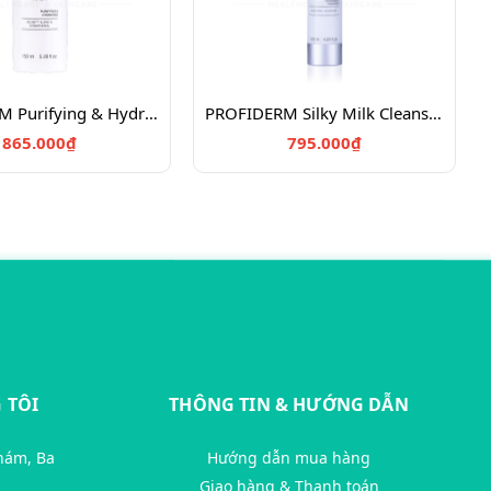
PROFIDERM Purifying & Hydrating Mask/Mặt nạ Enzyme thực vật giúp da tươi sáng 150ml
PROFIDERM Silky Milk Cleansing & Hydrating/Sữa rửa mặt kết hợp tẩy trang
865.000₫
795.000₫
 TÔI
THÔNG TIN & HƯỚNG DẪN
hám, Ba
Hướng dẫn mua hàng
Giao hàng & Thanh toán