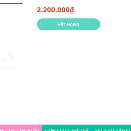
2.200.000₫
HẾT HÀNG
ÔNG TIN SẢN PHẨM
CHÍNH SÁCH ĐỔI TRẢ
ĐÁNH GIÁ SẢN P