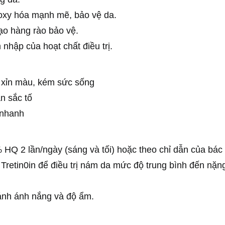
 oxy hóa mạnh mẽ, bảo vệ da.
tạo hàng rào bảo vệ.
hập của hoạt chất điều trị.
a xỉn màu, kém sức sống
n sắc tố
 nhanh
Q 2 lần/ngày (sáng và tối) hoặc theo chỉ dẫn của bác 
i Tretin0in để điều trị nám da mức độ trung bình đến nặ
ránh ánh nắng và độ ẩm.