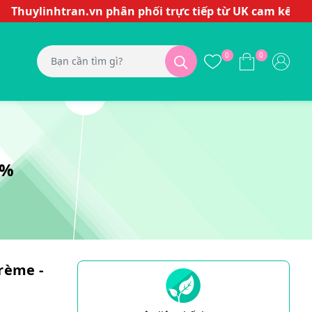
linhtran.vn phân phối trực tiếp từ UK cam kết hàng ch
0
0
2%
rème -