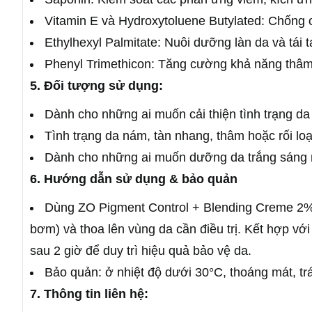
Vitamin E và Hydroxytoluene Butylated: Chống
Ethylhexyl Palmitate: Nuôi dưỡng làn da và tái 
Phenyl Trimethicon: Tăng cường khả năng thâm n
5. Đối tượng sử dụng:
Dành cho những ai muốn cải thiện tình trạng d
Tình trạng da nám, tàn nhang, thâm hoặc rối loạ
Dành cho những ai muốn dưỡng da trắng sáng
6. Hướng dẫn sử dụng & bảo quản
Dùng ZO Pigment Control + Blending Creme 2% H
bơm) và thoa lên vùng da cần điều trị. Kết hợp vớ
sau 2 giờ để duy trì hiệu quả bảo vệ da.
Bảo quản: ở nhiệt độ dưới 30°C, thoáng mát, t
7. Thông tin liên hệ: