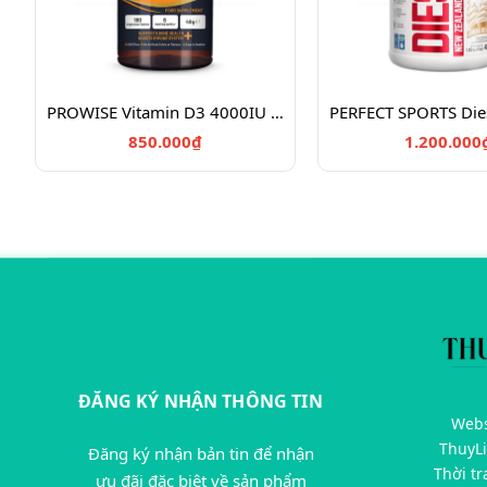
PROWISE Vitamin D3 4000IU + K2 180v/Vitamin chắc khỏe xương D3K2
850.000₫
1.200.000
ĐĂNG KÝ NHẬN THÔNG TIN
Webs
ThuyL
Đăng ký nhận bản tin để nhận
Thời t
ưu đãi đặc biệt về sản phẩm