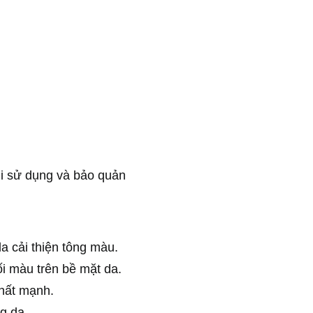
khi sử dụng và bảo quản
a cải thiện tông màu.
tối màu trên bề mặt da.
chất mạnh.
g da.