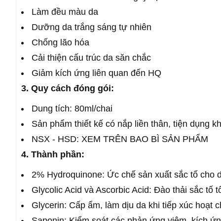
Làm đều màu da
Dưỡng da trắng sáng tự nhiên
Chống lão hóa
Cải thiện cấu trúc da săn chắc
Giảm kích ứng liên quan đến HQ
3. Quy cách đóng gói:
Dung tích: 80ml/chai
Sản phẩm thiết kế có nắp liền thân, tiện dụng 
NSX - HSD: XEM TRÊN BAO BÌ SẢN PHẨM
4. Thành phần:
2% Hydroquinone: Ức chế sản xuất sắc tố cho d
Glycolic Acid và Ascorbic Acid: Đào thải sắc tố 
Glycerin: Cấp ẩm, làm dịu da khi tiếp xúc hoạt 
Saponin: Kiểm soát các phản ứng viêm, kích ứn