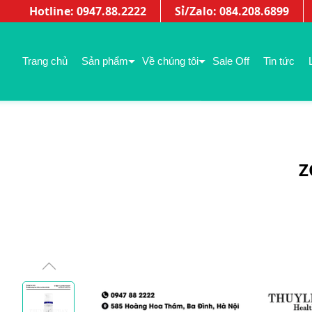
Hotline: 0947.88.2222
Sỉ/Zalo: 084.208.6899
Trang chủ
Sản phẩm
Về chúng tôi
Sale Off
Tin tức
Z