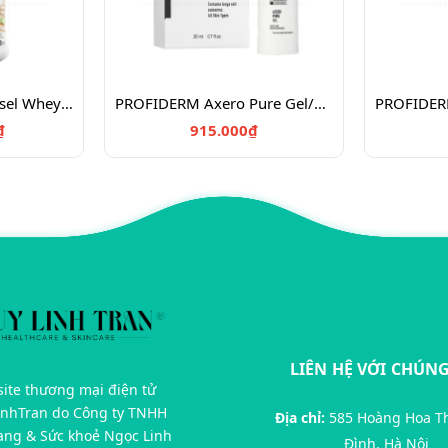
PERFECT SPORTS Diesel Whey Protein/Bột đạm tăng cơ 908g
PROFIDERM Axero Pure Gel/Gel đặc trị mụn giảm thâm 20ml
₫
915.000₫
LIÊN HỆ VỚI CHÚNG
ite thương mại điện tử
inhTran do Công ty TNHH
Địa chỉ:
585 Hoàng Hoa T
rang & Sức khoẻ Ngọc Linh
Đình, Hà Nội