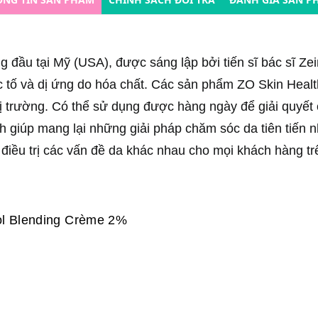
ầu tại Mỹ (USA), được sáng lập bởi tiến sĩ bác sĩ Zein 
c tố và dị ứng do hóa chất. Các sản phẩm ZO Skin Health
 trường. Có thể sử dụng được hàng ngày để giải quyết 
h giúp mang lại những giải pháp chăm sóc da tiên tiến 
u trị các vấn đề da khác nhau cho mọi khách hàng trên t
ol Blending Crème 2%