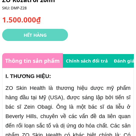
SKU:
DMP-Z28
1.500.000₫
HẾT HÀNG
Thông tin sản phẩm
Chính sách đổi trả
Đánh giá
I. THƯƠNG HIỆU:
ZO Skin Health là thương hiệu dược mỹ phẩm
hàng đầu tại Mỹ (USA), được sáng lập bởi tiến sĩ
bác sĩ Zein Obagi. Ông là một bác sĩ da liễu ở
Beverly Hills, chuyên về các vấn đề da liên quan
đến rối loạn sắc tố và dị ứng do hóa chất. Các sản
phẩm ZO Skin Health có khác biệt chính là: Có