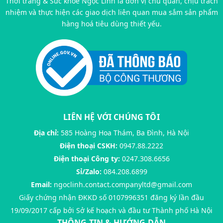
Thời trang & Sức khoẻ Ngọc Linh là đơn vị chủ quản, chịu trách
nhiệm và thực hiện các giao dịch liên quan mua sắm sản phẩm
hàng hoá tiêu dùng thiết yếu.
LIÊN HỆ VỚI CHÚNG TÔI
Địa chỉ:
585 Hoàng Hoa Thám, Ba Đình, Hà Nội
Điện thoại CSKH:
0947.88.2222
Điện thoại Công ty:
0247.308.6656
Sỉ/Zalo:
084.208.6899
Email:
ngoclinh.contact.companyltd@gmail.com
Giấy chứng nhận ĐKKD số 0107996351 đăng ký lần đầu
19/09/2017 cấp bởi Sở kế hoạch và đầu tư Thành phố Hà Nội
THÔNG TIN & HƯỚNG DẪN