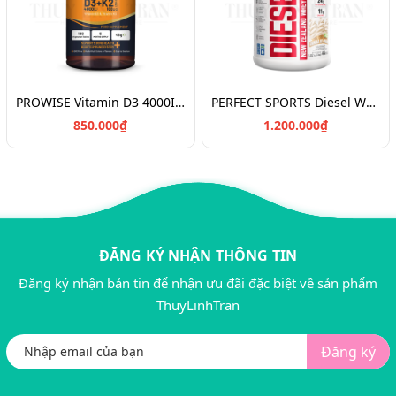
PROWISE Vitamin D3 4000IU + K2 180v/Vitamin chắc khỏe xương D3K2
PERFECT SPORTS Diesel Whey Protein/Bột đạm tăng cơ 908g
850.000₫
1.200.000₫
ĐĂNG KÝ NHẬN THÔNG TIN
Đăng ký nhận bản tin để nhận ưu đãi đặc biệt về sản phẩm
ThuyLinhTran
Đăng ký