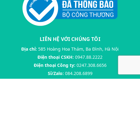
LIÊN HỆ VỚI CHÚNG TÔI
Địa chỉ:
585 Hoàng Hoa Thám, Ba Đình, Hà Nội
Điện thoại CSKH:
0947.88.2222
Điện thoại Công ty:
0247.308.6656
Sỉ/Zalo:
084.208.6899
Email:
ngoclinh.contact.companyltd@gmail.com
Giấy chứng nhận ĐKKD số 0107996351 đăng ký lần đầu
19/09/2017 cấp bởi Sở kế hoạch và đầu tư Thành phố Hà Nội
THÔNG TIN & HƯỚNG DẪN
Hướng dẫn mua hàng
Giao hàng & Thanh toán
Chính sách đổi trả
Chính sách hội viên