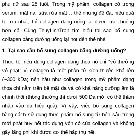
phụ nữ sau 25 tuổi. Trong mỹ phẩm, collagen có trong
serum, mặt nạ, sữa rửa mặt… thế nhưng để đạt hiệu quả
tối ưu nhất, thì collagen dạng uống lại được ưa chuộng
hơn cả. Cùng ThuyLinhTran tìm hiểu tại sao bổ sung
collagen bằng đường uống lại hot đến thế nhé!
1.
Tại sao cần bổ sung collagen bằng đường uống?
Thực tế, nếu dùng collagen dạng thoa nó chỉ “vô thưởng
vô phạt” vì collagen là một phân tử kích thước khá lớn
(~300 kDa) nên hầu như collagen trong mỹ phẩm dạng
thoa chỉ nằm trên bề mặt da và có khả năng dưỡng ẩm là
chính thôi (thông thường thì dưới 500 Da mới có thể thâm
nhập vào da hiệu quả). Vì vậy, việc bổ sung collagen
bằng cách sử dụng thực phẩm bổ sung từ bên sâu trong
mới phát huy hết tác dụng vốn có của collagen và không
gây lãng phí khi được cơ thể hấp thụ hết.