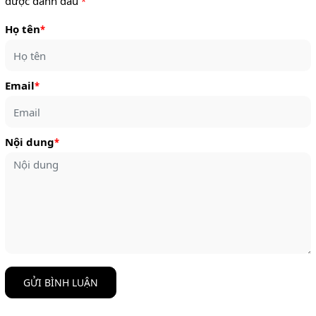
được đánh dấu
*
Họ tên
*
Email
*
Nội dung
*
GỬI BÌNH LUẬN